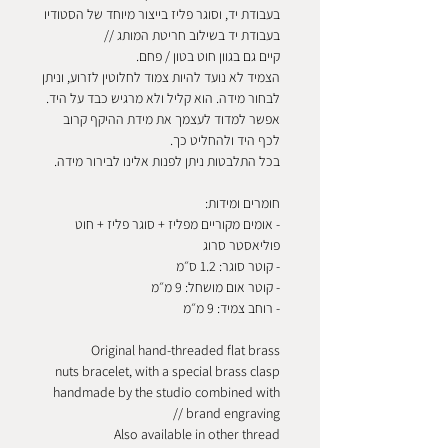
בעבודת יד, וסוגר פליז בייצור מיוחד של הסטודיו
בעבודת יד בשילוב חריטת המותג //
קיים גם בגוון חוט בטון / פחם.
הצמיד לא נועד להיות צמוד לחלוטין לזרוע, וניתן
לבחור מידה. הוא קליל ולא מרגיש כבד על היד.
אפשר למדוד לעצמך את מידת ההיקף קרוב
לכף היד ולהחליט כך.
בכל התלבטות ניתן לפנות אלינו לבירור מידה.
חומרים ומידות:
- אומים מקוריים מפליז + סוגר פליז + חוט
פוליאסטר סרוג
- קוטר סוגר: 1.2 ס״מ
- קוטר אום מושחל: 9 מ״מ
- רוחב צמיד: 9 מ״מ
Original hand-threaded flat brass
nuts bracelet, with a special brass clasp
handmade by the studio combined with
brand engraving //
Also available in other thread