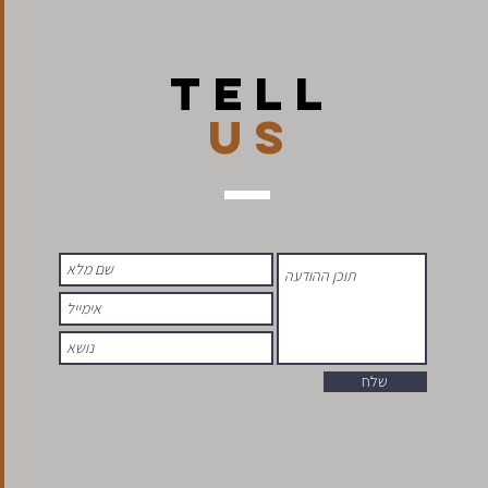
TELL
US
שלח