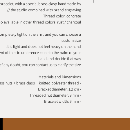
 bracelet, with a special brass clasp handmade by
בעיות אחרות שעלולות
the studio combined with brand engraving //
את הצמיד כראוי
מהחן והאופי של התכשיט.
Thread color: concrete
י פעם בתיאום מראש.
so available in other thread colors: rust / charcoal.
ישראל רשום עם מספר
completely tight on the arm, and you can choose a
ואר ישראל רשום עם
custom size.
It is light and does not feel heavy on the hand.
nt of the circumference close to the palm of your
hand and decide that way.
of any doubt, you can contact us to clarify the size.
Materials and Dimensions:
- Original brass nuts + brass clasp + knitted polyester thread
- Bracket diameter: 1.2 cm
- Threaded nut diameter: 9 mm
- Bracelet width: 9 mm