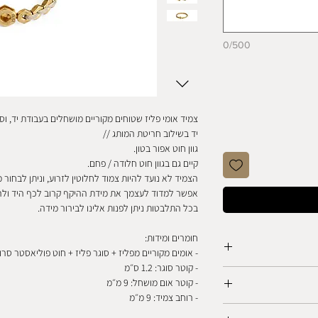
0/500
צמיד אומי פליז שטוחים מקוריים מושחלים בעבודת יד, וסו
יד בשילוב חריטת המותג //
גוון חוט אפור בטון.
קיים גם בגוון חוט חלודה / פחם.
הצמיד לא נועד להיות צמוד לחלוטין לזרוע, וניתן לבחור 
אפשר למדוד לעצמך את מידת ההיקף קרוב לכף היד ולה
בכל התלבטות ניתן לפנות אלינו לבירור מידה.
חומרים ומידות:
- אומים מקוריים מפליז + סוגר פליז + חוט פוליאסטר סרו
- קוטר סוגר: 1.2 ס״מ
- קוטר אום מושחל: 9 מ״מ
ו לים עם המוצר
- רוחב צמיד: 9 מ״מ
ת המוצר
טייה להשחיר ולקבל גוון