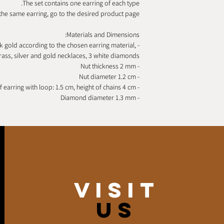
The set contains one earring of each type.
the same earring, go to the desired product page.
Materials and Dimensions:
r 9k gold according to the chosen earring material,
rass, silver and gold necklaces, 3 white diamonds
- Nut thickness 2 mm
- Nut diameter 1.2 cm
- Height of earring with loop: 1.5 cm, height of chains 4 cm
- Diamond diameter 1.3 mm
VISIT
US