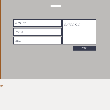
שלח
שא